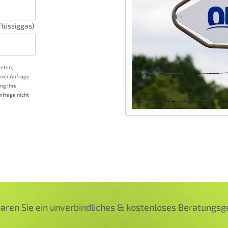
lüssiggas)
reten,
hrer Anfrage
ng Ihre
nfrage nicht
aren Sie ein unverbindliches & kostenloses Beratungs