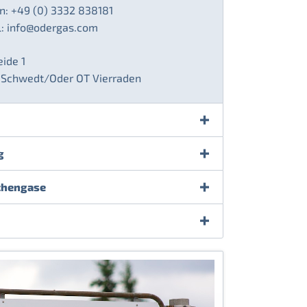
n: +49 (0) 3332 838181
l:
info@odergas.com
ide 1
 Schwedt/Oder OT Vierraden
g
chengase