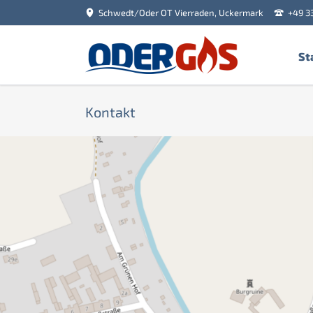
Schwedt/Oder OT Vierraden, Uckermark
+49 3
St
Kontakt