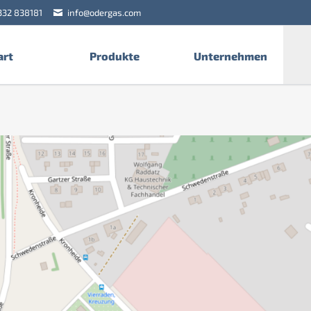
332 838181
info@odergas.com
art
Produkte
Unternehmen