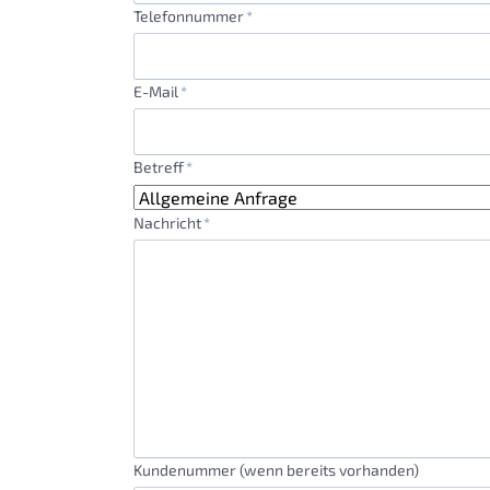
Pflichtfeld
Telefonnummer
*
Pflichtfeld
E-Mail
*
Pflichtfeld
Betreff
*
Pflichtfeld
Nachricht
*
Kundenummer (wenn bereits vorhanden)